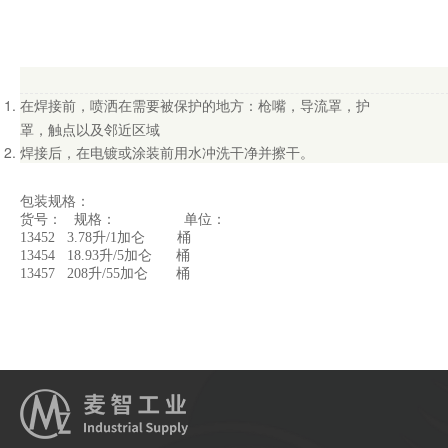
在焊接前，喷洒在需要被保护的地方：枪嘴，导流罩，护
罩，触点以及邻近区域
焊接后，在电镀或涂装前用水冲洗干净并擦干。
包装规格：
货号： 规格： 单位：
13452 3.78升/1加仑 桶
13454 18.93升/5加仑 桶
13457 208升/55加仑 桶